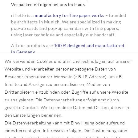
Verpacken erfolgen bei uns im Haus.
rifletto is a
manufactory for fine paper works
– founded
by architects in Munich. We are specialized in making
pop-up cards and pop-up calendars with fine papers,
using laser technique and especially our handcraft.
All our products are
100 % designed and manufactured
in Germany
.
Wir verwenden Cookies und ähnliche Technologien auf unserer
Website und verarbeiten personenbezogene Daten von
Besucher:innen unserer Webseite (z.B. IP-Adresse), um z.B.
Informationen
Inhalte und Anzeigen zu personalisieren, Medien von
Über uns
Drittanbietern einzubinden oder Zugriffe auf unsere Website
Händler in Ihrer Nähe
zu analysieren. Die Datenverarbeitung erfolgt erst durch
Sonderanfertigungen
gesetzte Cookies. Wir teilen diese Daten mit Dritten, die wir in
Zahlung und Versand
den Einstellungen benennen.
Shop-Service
Die Datenverarbeitung kann mit Einwilligung oder aufgrund
eines berechtigten Interesses erfolgen. Die Zustimmung kann
Widerrufs­recht