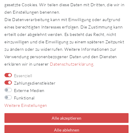
Sonderanfertigungen
gesetzte Cookies. Wir teilen diese Daten mit Dritten, die wir in
Zahlung und Versand
den Einstellungen benennen.
Shop-Service
Die Datenverarbeitung kann mit Einwilligung oder aufgrund
eines berechtigten Interesses erfolgen. Die Zustimmung kann
Widerrufs­recht
erteilt oder abgelehnt werden. Es besteht das Recht, nicht
Impressum
einzuwilligen und die Einwilligung zu einem späteren Zeitpunkt
Daten­schutz­erklärung
zu ändern oder zu widerrufen. Weitere Informationen zur
AGB
Verwendung personenbezogener Daten und den Diensten
Kontakt
erklären wir in unserer
Daten­schutz­erklärung
.
Fachhändler
Essenziell
Fachhändler werden
Zahlungsdienstleister
Externe Medien
FOLLOW US
Funktional
Weitere Einstellungen
Alle akzeptieren
Alle ablehnen