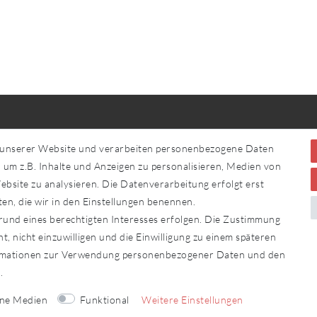
Service
Fachhändler
 unserer Website und verarbeiten personenbezogene Daten
Fachhändler werden
 um z.B. Inhalte und Anzeigen zu personalisieren, Medien von
fs­recht
bsite zu analysieren. Die Datenverarbeitung erfolgt erst
sum
ten, die wir in den Einstellungen benennen.
hutz­erklärung
rund eines berechtigten Interesses erfolgen. Die Zustimmung
t, nicht einzuwilligen und die Einwilligung zu einem späteren
ormationen zur Verwendung personenbezogener Daten und den
g
.
rne Medien
Funktional
Weitere Einstellungen