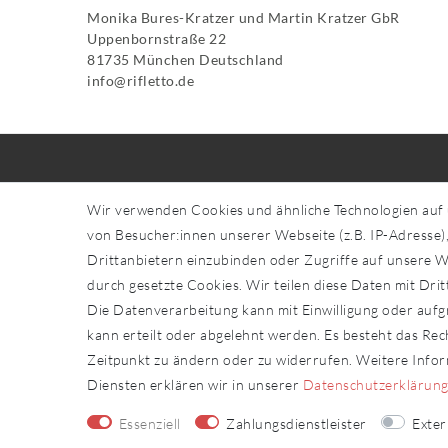
Monika Bures-Kratzer und Martin Kratzer GbR
Uppenbornstraße
22
81735
München
Deutschland
info@rifletto.de
Informationen
Shop-
Wir verwenden Cookies und ähnliche Technologien auf
Über uns
von Besucher:innen unserer Webseite (z.B. IP-Adresse),
Widerru
Händler in Ihrer Nähe
Drittanbietern einzubinden oder Zugriffe auf unsere We
Impres
Sonderanfertigungen
durch gesetzte Cookies. Wir teilen diese Daten mit Drit
Daten­sc
Zahlung und Versand
Die Datenverarbeitung kann mit Einwilligung oder aufg
AGB
kann erteilt oder abgelehnt werden. Es besteht das Rech
Kontakt
Zeitpunkt zu ändern oder zu widerrufen. Weitere Inf
Diensten erklären wir in unserer
Daten­schutz­erklärun
Essenziell
Zahlungsdienstleister
Exte